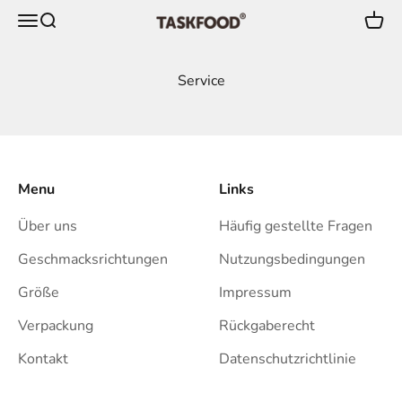
Zum Inhalt springen
Menü
Suche
Ware
TaskFood GmbH
Service
Menu
Links
Über uns
Häufig gestellte Fragen
Geschmacksrichtungen
Nutzungsbedingungen
Größe
Impressum
Verpackung
Rückgaberecht
Kontakt
Datenschutzrichtlinie