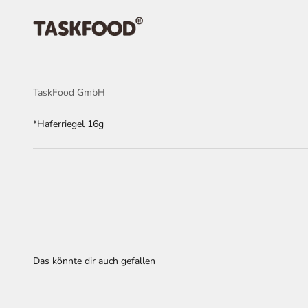
Zum Inhalt springen
TaskFood GmbH
TaskFood GmbH
*Haferriegel 16g