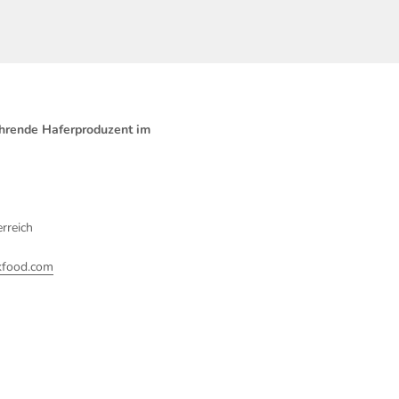
ührende Haferproduzent im
rreich
kfood.com