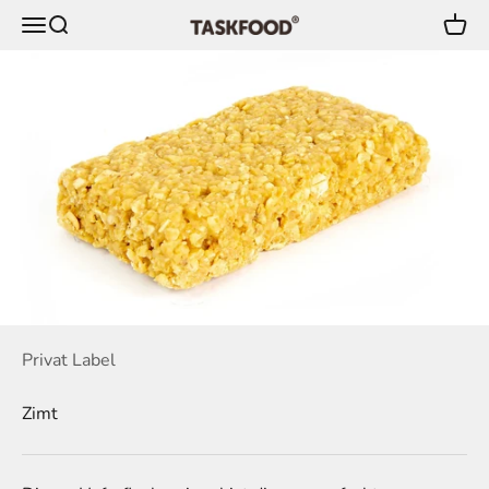
Zum Inhalt springen
Menü
Suche
Ware
TaskFood GmbH
Privat Label
Zimt