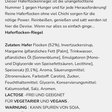
Dieser Haferflockenriegel ist die unangefochtene
Nummer 1 gegen Hunger und für jede Herausforderung!
Reine Haferflocken ohne viel Chichi sorgen für die
nötige Power. Reinbeißen, genießen und satt werden ist
hier die Devise. Wenn nur alles so einfach ginge...
Haferflocken-Riegel
Zutaten:
Hafer
Flocken (52%), Invertzuckersirup,
Margarine (pflanzliches Fett [Palm], Trinkwasser,
pflanzliches Öl [Sonnenblume], Emulgatoren [Mono-
und Diglyceride von Speisefettsäuren, Lecithine],
Speisesalz [0,1%], Aroma, Säuerungsmittel:
Zitronensäure, Farbstoff: Carotin), Zucker,
Feuchthaltemittel: Glycerin, Konservierungsmittel:
Kaliumsorbat, Salz, Aromen.
LACTOSE
-FREI UND GEEIGNET
FÜR
VEGETARIER
UND
VEGANS
.
WARNUNG
: KANN SPUREN VON SOJA,