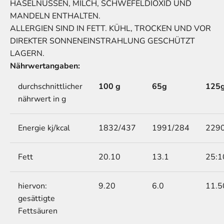
HASELNÜSSEN, MILCH, SCHWEFELDIOXID UND
MANDELN ENTHALTEN.
ALLERGIEN
SIND
IN FETT. KÜHL, TROCKEN UND VOR
DIREKTER SONNENEINSTRAHLUNG GESCHÜTZT
LAGERN.
Nährwertangaben:
durchschnittlicher
100 g
65g
125
nährwert in g
Energie kj/kcal
1832/437
1991/284
229
Fett
20.10
13.1
25:1
hiervon:
9.20
6.0
11.5
gesättigte
Fettsäuren