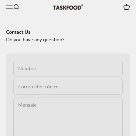
Ir al contenido
Menú
Buscar
Carrit
TaskFood GmbH
Contact Us
Do you have any question?
Nombre
Correo electrónico
Mensaje