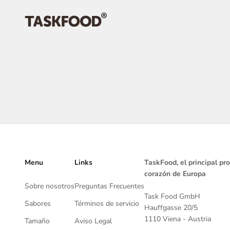
Ir al contenido
TaskFood GmbH
Menu
Links
TaskFood, el principal pr
corazón de Europa
Sobre nosotros
Preguntas Frecuentes
Task Food GmbH
Sabores
Términos de servicio
Hauffgasse 20/5
1110 Viena - Austria
Tamaño
Aviso Legal