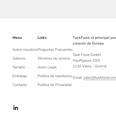
Menu
Links
TaskFood, el principal pr
corazón de Europa
Sobre nosotros
Preguntas Frecuentes
Task Food GmbH
Sabores
Términos de servicio
Hauffgasse 20/5
1110 Viena - Austria
Tamaño
Aviso Legal
Embalaje
Política de reembolso
Email:
sales@taskfood.co
Contacto
Política de Privacidad