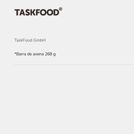
Ir al contenido
TaskFood GmbH
TaskFood GmbH
*Barra de avena 268 g