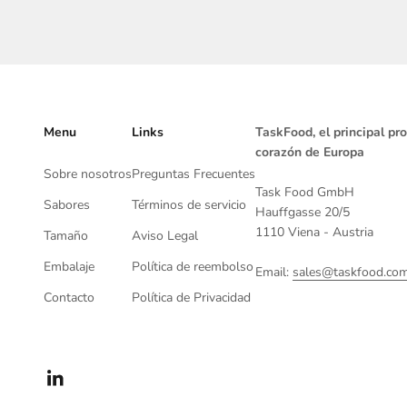
Menu
Links
TaskFood, el principal pr
corazón de Europa
Sobre nosotros
Preguntas Frecuentes
Task Food GmbH
Sabores
Términos de servicio
Hauffgasse 20/5
1110 Viena - Austria
Tamaño
Aviso Legal
Embalaje
Política de reembolso
Email:
sales@taskfood.co
Contacto
Política de Privacidad