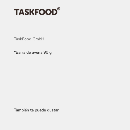
Ir al contenido
TaskFood GmbH
TaskFood GmbH
*Barra de avena 90 g