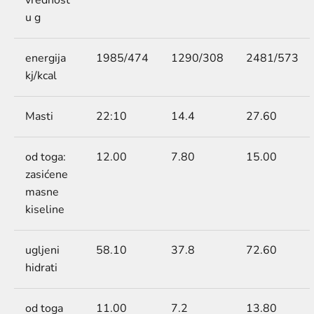
u g
energija
1985/474
1290/308
2481/573
kj/kcal
Masti
22:10
14.4
27.60
od toga:
12.00
7.80
15.00
zasićene
masne
kiseline
ugljeni
58.10
37.8
72.60
hidrati
od toga
11.00
7.2
13.80