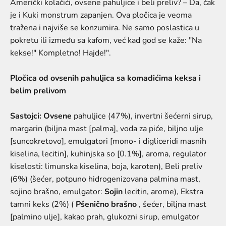
Američki kolačići, ovsene pahuljice i beli preliv? – Da, čak
je i Kuki monstrum zapanjen. Ova pločica je veoma
tražena i najviše se konzumira. Ne samo poslastica u
pokretu ili između sa kafom, već kad god se kaže: "Na
kekse!" Kompletno! Hajde!".
Pločica od ovsenih pahuljica sa komadićima keksa i
belim prelivom
Sastojci:
Ovsene
pahuljice (47%), invertni šećerni sirup,
margarin (biljna mast [palma], voda za piće, biljno ulje
[suncokretovo], emulgatori [mono- i digliceridi masnih
kiselina, lecitin], kuhinjska so [0.1%], aroma, regulator
kiselosti: limunska kiselina, boja, karoten), Beli preliv
(6%) (šećer, potpuno hidrogenizovana palmina mast,
sojino brašno, emulgator:
Sojin
lecitin, arome), Ekstra
tamni keks (2%) (
Pšenično brašno
, šećer, biljna mast
[palmino ulje], kakao prah, glukozni sirup, emulgator