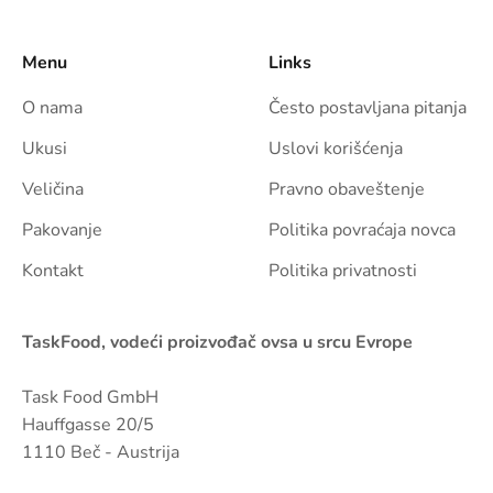
Menu
Links
O nama
Često postavljana pitanja
Ukusi
Uslovi korišćenja
Veličina
Pravno obaveštenje
Pakovanje
Politika povraćaja novca
Kontakt
Politika privatnosti
TaskFood, vodeći proizvođač ovsa u srcu Evrope
Task Food GmbH
Hauffgasse 20/5
1110 Beč - Austrija