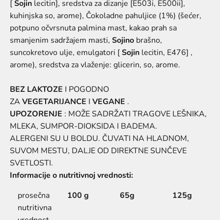
[
Sojin
lecitin], sredstva za dizanje [E503i, E500ii],
kuhinjska so, arome), Čokoladne pahuljice (1%) (šećer,
potpuno očvrsnuta palmina mast, kakao prah sa
smanjenim sadržajem masti,
Sojino
brašno,
suncokretovo ulje, emulgatori [
Sojin
lecitin, E476] ,
arome), sredstva za vlaženje: glicerin, so, arome.
BEZ LAKTOZE
I POGODNO
ZA
VEGETARIJANCE
I
VEGANE
.
UPOZORENJE
: MOŽE SADRŽATI TRAGOVE LEŠNIKA,
MLEKA, SUMPOR-DIOKSIDA I BADEMA.
ALERGENI
SU
U BOLDU. ČUVATI NA HLADNOM,
SUVOM MESTU, DALJE OD DIREKTNE SUNČEVE
SVETLOSTI.
Informacije o nutritivnoj vrednosti:
prosečna
100 g
65g
125g
nutritivna
vrednost