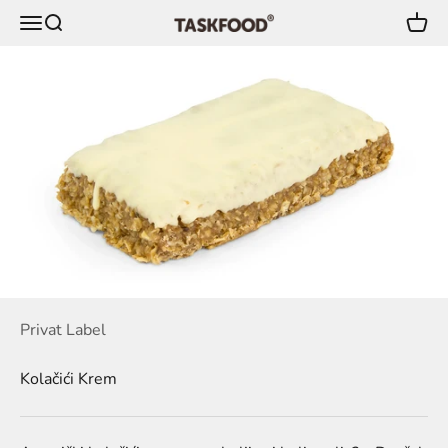
Preskoči na sadržaj
Meni
Pretraga
Korpa
TaskFood GmbH
Privat Label
Kolačići Krem