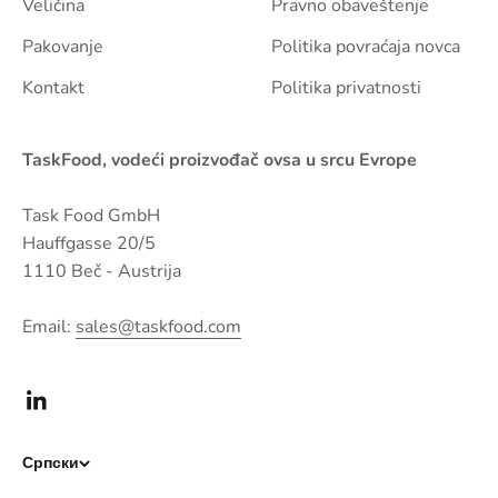
Veličina
Pravno obaveštenje
Pakovanje
Politika povraćaja novca
Kontakt
Politika privatnosti
TaskFood, vodeći proizvođač ovsa u srcu Evrope
Task Food GmbH
Hauffgasse 20/5
1110 Beč - Austrija
Email:
sales@taskfood.com
Српски